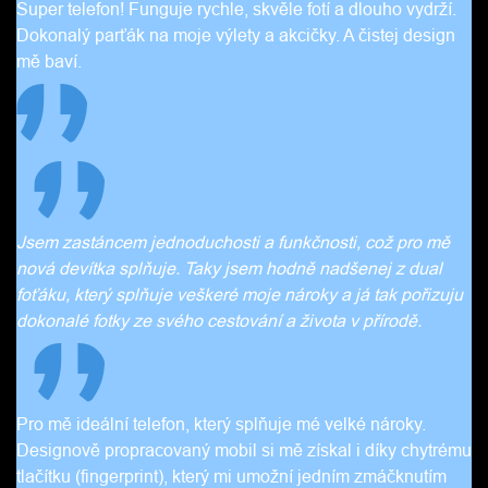
Super telefon! Funguje rychle, skvěle fotí a dlouho vydrží.
Dokonalý parťák na moje výlety a akcičky. A čistej design
mě baví.
Jsem zastáncem jednoduchosti a funkčnosti, což pro mě
nová devítka splňuje. Taky jsem hodně nadšenej z dual
foťáku, který splňuje veškeré moje nároky a já tak pořizuju
dokonalé fotky ze svého cestování a života v přírodě.
Pro mě ideální telefon, který splňuje mé velké nároky.
Designově propracovaný mobil si mě získal i díky chytrému
tlačítku (fingerprint), který mi umožní jedním zmáčknutím